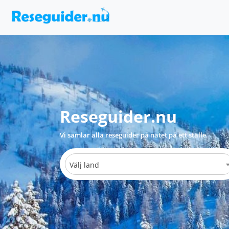
Reseguider.nu
Vi samlar alla reseguider på nätet på ett ställe.
Välj land