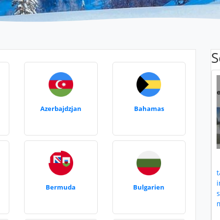
S
Azerbajdzjan
Bahamas
t
i
Bermuda
Bulgarien
m