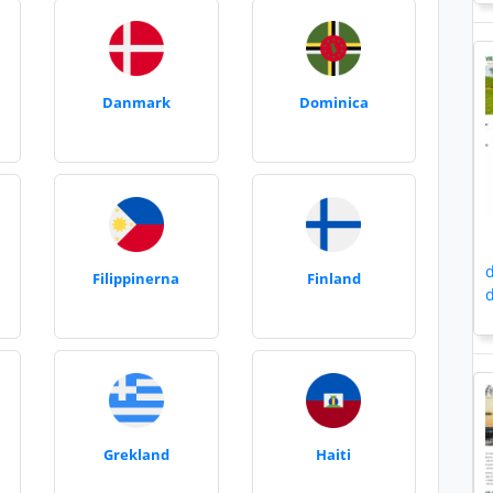
Danmark
Dominica
d
Filippinerna
Finland
d
Grekland
Haiti