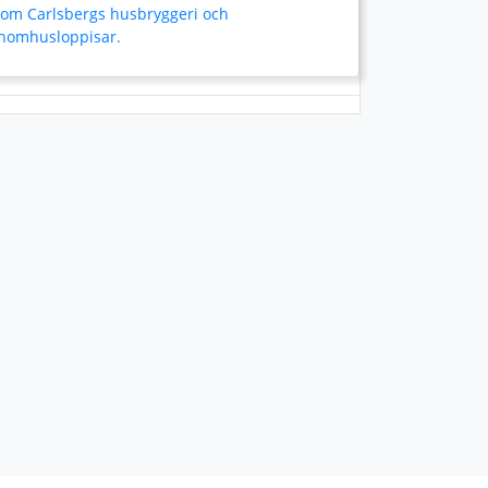
som Carlsbergs husbryggeri och
inomhusloppisar.