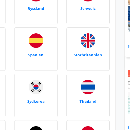
Ryssland
Schweiz
f
Spanien
Storbritannien
Sydkorea
Thailand
h