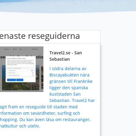
enaste reseguiderna
Travel2.se - San
Sebastian
I södra delarna av
Biscayabukten nära
gränsen till Frankrike
ligger den spanska
kuststaden San
Sebastian. Travel2 har
agit fram en reseguide till staden med
nformation om sevärdheter, surfing och
shopping. Du kan även läsa om restauranger,
atkultur och uteliv.