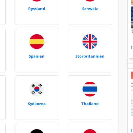
Ryssland
Schweiz
f
Spanien
Storbritannien
Sydkorea
Thailand
h