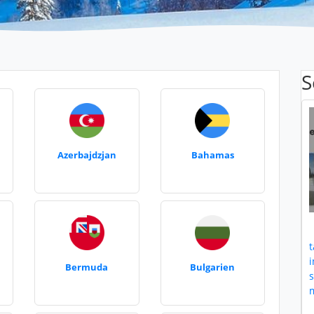
S
Azerbajdzjan
Bahamas
t
i
Bermuda
Bulgarien
m