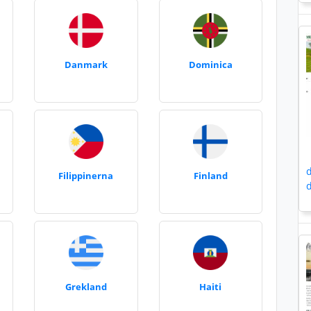
Danmark
Dominica
d
Filippinerna
Finland
d
Grekland
Haiti