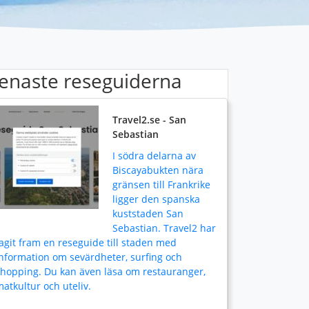
enaste reseguiderna
Travel2.se - San
Sebastian
I södra delarna av
Biscayabukten nära
gränsen till Frankrike
ligger den spanska
kuststaden San
Sebastian. Travel2 har
agit fram en reseguide till staden med
nformation om sevärdheter, surfing och
shopping. Du kan även läsa om restauranger,
atkultur och uteliv.