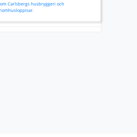
som Carlsbergs husbryggeri och
inomhusloppisar.