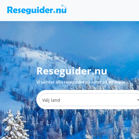
Reseguider.nu
Vi samlar alla reseguider på nätet på ett ställe.
Välj land