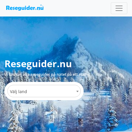
Reseguider.nu
Vi samlar alla reseguider på nätet på ett ställe.
Välj land