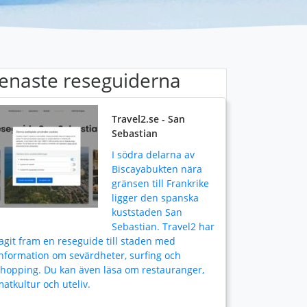
enaste reseguiderna
Travel2.se - San
Sebastian
I södra delarna av
Biscayabukten nära
gränsen till Frankrike
ligger den spanska
kuststaden San
Sebastian. Travel2 har
agit fram en reseguide till staden med
nformation om sevärdheter, surfing och
shopping. Du kan även läsa om restauranger,
atkultur och uteliv.