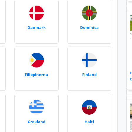
Danmark
Dominica
d
Filippinerna
Finland
d
Grekland
Haiti