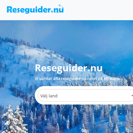
Reseguider.nu
Vi samlar alla reseguider på nätet på ett ställe.
Välj land