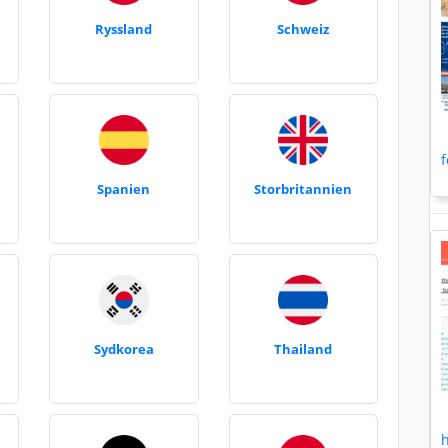
Ryssland
Schweiz
f
Spanien
Storbritannien
Sydkorea
Thailand
h