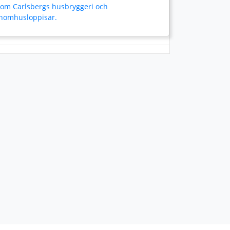
som Carlsbergs husbryggeri och
inomhusloppisar.