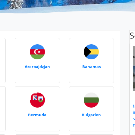
S
Azerbajdzjan
Bahamas
t
i
Bermuda
Bulgarien
m