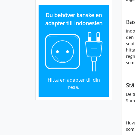
Du behöver kanske en
Bäs
adapter till Indonesien
Indo
den 
sept
hitt
regn
som 
Hitta en adapter till din
Stä
resa.
De t
Suma
Huvu
som 