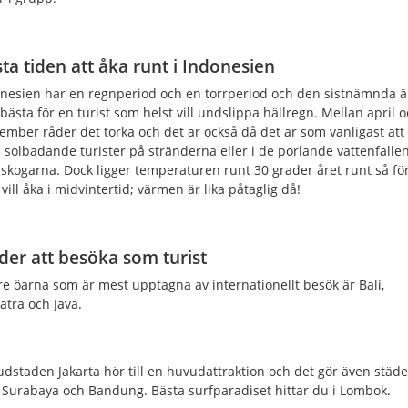
ta tiden att åka runt i Indonesien
nesien har en regnperiod och en torrperiod och den sistnämnda ä
bästa för en turist som helst vill undslippa hällregn. Mellan april 
ember råder det torka och det är också då det är som vanligast att
a solbadande turister på stränderna eller i de porlande vattenfallen
skogarna. Dock ligger temperaturen runt 30 grader året runt så för
vill åka i midvintertid; värmen är lika påtaglig då!
der att besöka som turist
re öarna som är mest upptagna av internationellt besök är Bali,
tra och Java.
dstaden Jakarta hör till en huvudattraktion och det gör även städe
Surabaya och Bandung. Bästa surfparadiset hittar du i Lombok.