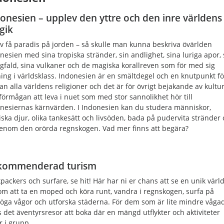
onesien – upplev den yttre och den inre världens
gik
av få paradis på jorden – så skulle man kunna beskriva övärlden
nesien med sina tropiska stränder, sin andlighet, sina luriga apor, 
fald, sina vulkaner och de magiska korallreven som för med sig
ing i världsklass. Indonesien är en smältdegel och en knutpunkt fö
an alla världens religioner och det är för övrigt bejakande av kultu
förmågan att leva i nuet som med stor sannolikhet hör till
nesiernas kärnvärden. I Indonesien kan du studera människor,
iska djur, olika tankesätt och livsöden, bada på pudervita stränder
enom den orörda regnskogen. Vad mer finns att begära?
kommenderad turism
packers och surfare, se hit! Här har ni er chans att se en unik värl
m att ta en moped och köra runt, vandra i regnskogen, surfa på
öga vågor och utforska städerna. För dem som är lite mindre våga
s det äventyrsresor att boka där en mängd utflykter och aktiviteter
r i grupp.