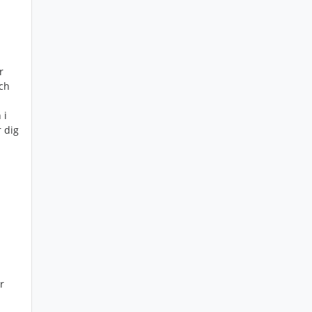
r
och
 i
 dig
r