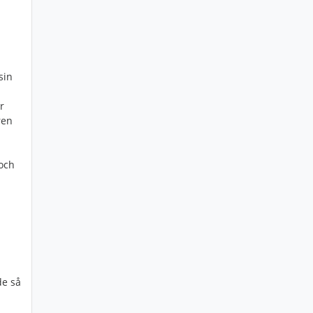
sin
r
ren
 och
d
de så