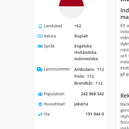
Ind
ma
Ett 
Landskod
+62
Indo
Valuta
Rupiah
mång
dykn
Språk
Engelska
näst
Holländska
och 
Indonesiska
indo
exot
Larmnummer
Ambulans:
112
gå g
Polis:
112
Brandkår:
112
Population
242 968 342
Re
Huvudstad
Jakarta
Back
geno
Yta
191 944 0
skyh
finn
ingå