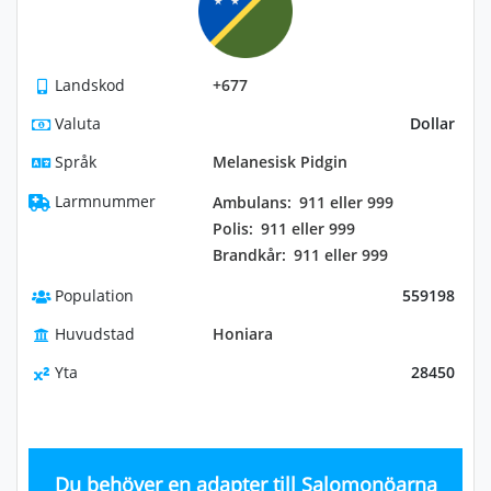
Landskod
+677
Valuta
Dollar
Språk
Melanesisk Pidgin
Larmnummer
Ambulans:
911 eller 999
Polis:
911 eller 999
Brandkår:
911 eller 999
Population
559198
Huvudstad
Honiara
Yta
28450
Du behöver en adapter till Salomonöarna