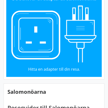
Hitta en adapter till din resa.
Salomonöarna
Reseguider till Salomonöarna