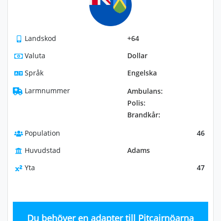
Landskod
+64
Valuta
Dollar
Språk
Engelska
Larmnummer
Ambulans:
Polis:
Brandkår:
Population
46
Huvudstad
Adams
Yta
47
Du behöver en adapter till Pitcairnöarna