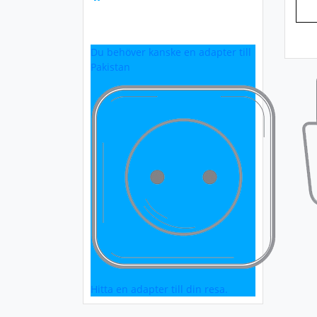
Du behöver kanske en adapter till
Pakistan
Hitta en adapter till din resa.