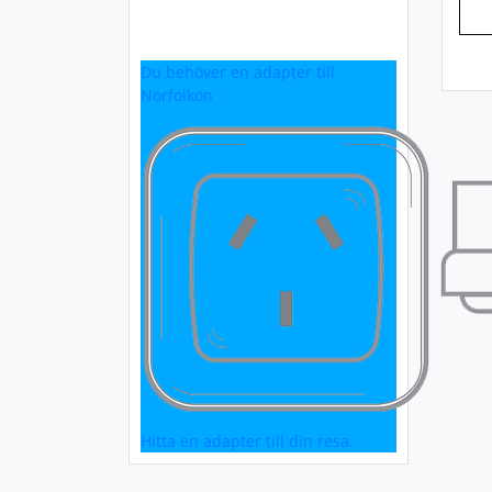
Du behöver en adapter till
Norfolkön
Hitta en adapter till din resa.