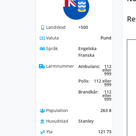
Re
Landskod
+500
Valuta
Pund
Språk
Engelska
Franska
Larmnummer
Ambulans:
112
eller
999
Polis:
112 eller
999
Brandkår:
112
eller
999
Population
263 8
Huvudstad
Stanley
Yta
121 73