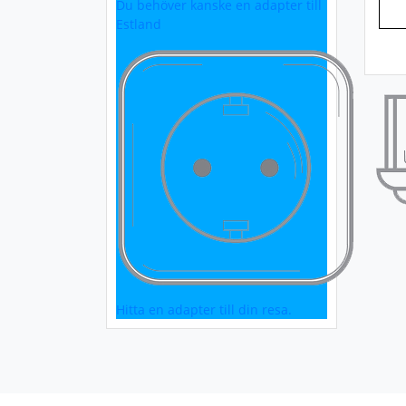
Du behöver kanske en adapter till
Estland
Hitta en adapter till din resa.