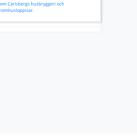
som Carlsbergs husbryggeri och
inomhusloppisar.