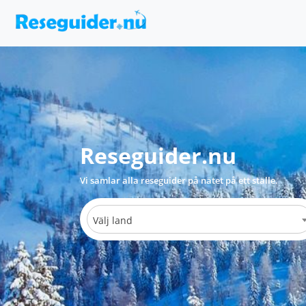
Reseguider.nu
Vi samlar alla reseguider på nätet på ett ställe.
Välj land