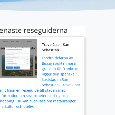
enaste reseguiderna
Travel2.se - San
Sebastian
I södra delarna av
Biscayabukten nära
gränsen till Frankrike
ligger den spanska
kuststaden San
Sebastian. Travel2 har
agit fram en reseguide till staden med
nformation om sevärdheter, surfing och
shopping. Du kan även läsa om restauranger,
atkultur och uteliv.