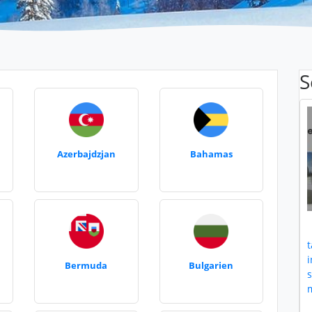
S
Azerbajdzjan
Bahamas
t
i
Bermuda
Bulgarien
m