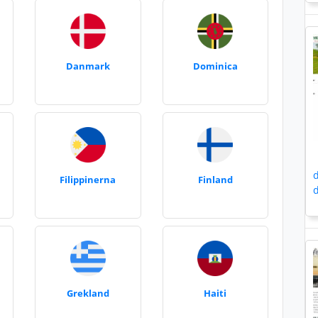
Danmark
Dominica
d
Filippinerna
Finland
d
Grekland
Haiti