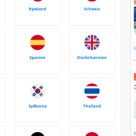
Ryssland
Schweiz
f
Spanien
Storbritannien
Sydkorea
Thailand
h