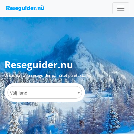
Reseguider.nu
Vi samlar alla reseguider på nätet på ett ställe.
Välj land