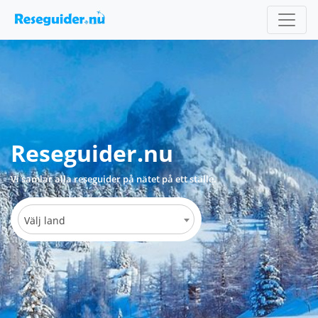
Reseguider.nu
Vi samlar alla reseguider på nätet på ett ställe.
Välj land