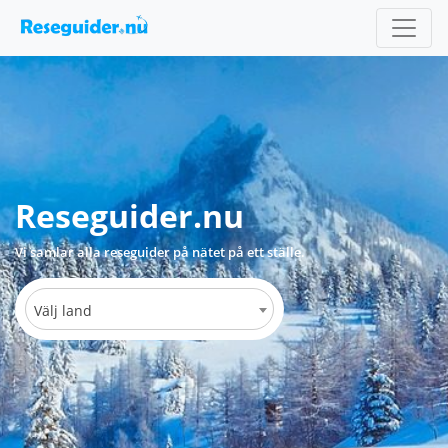
Reseguider.nu
Vi samlar alla reseguider på nätet på ett ställe.
Välj land